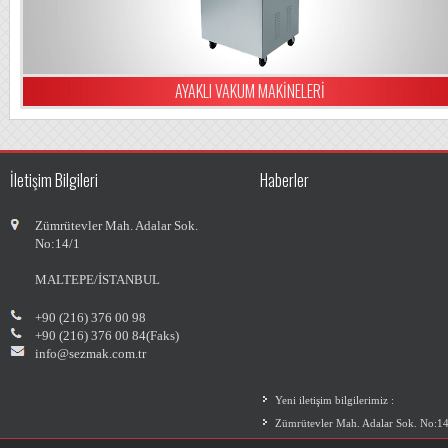
AYAKLI VAKUM MAKİNELERİ
İletişim Bilgileri
Haberler
Zümrütevler Mah. Adalar Sok.
No:14/1
MALTEPE/İSTANBUL
+90 (216) 376 00 98
+90 (216) 376 00 84(Faks)
info@sezmak.com.tr
Yeni iletişim bilgilerimiz :
Zümrütevler Mah. Adalar Sok. No:14
Maltepe/İST
İlginize teşekkür ederiz...