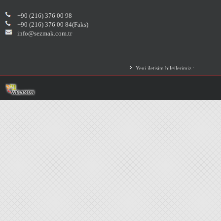
+90 (216) 376 00 98
+90 (216) 376 00 84(Faks)
info@sezmak.com.tr
Yeni iletişim bilgilerimiz :
Zümrütevler Mah. Adalar Sok. No:14
Maltepe/İST
İlginize teşekkür ederiz...