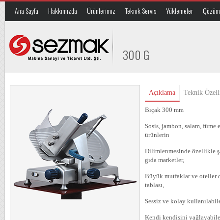
Ana Sayfa
Hakkımızda
Ürünlerimiz
Teknik Servis
Yüklemeler
Çözüm 
300 G
Açıklama
Teknik Özell
Bıçak 300 mm
Sosis, jambon, salam, füme et
ürünlerin
Dilimlenmesinde özellikle şa
gıda marketler,
Büyük mutfaklar ve oteller d
tablası,
Sessiz ve kolay kullanılabile
Kendi kendisini yağlayabile