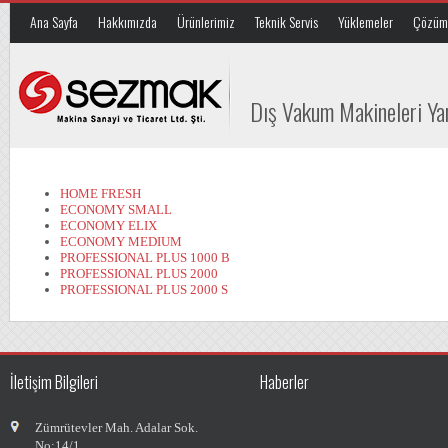
Ana Sayfa
Hakkımızda
Ürünlerimiz
Teknik Servis
Yüklemeler
Çözüm 
Dış Vakum Makineleri Y
HOME FRESH
ECONOMY SMALL
ECONOMY ELIX
ECONOMY MEDIUM
PROFESSIONAL PLUS 1000 B
PROFESSIONAL PLUS 2000
PROFESSIONAL PLUS 2000 S
İletişim Bilgileri
Haberler
Zümrütevler Mah. Adalar Sok.
No:14/1