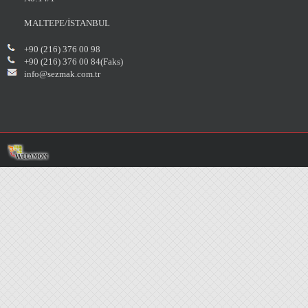
MALTEPE/İSTANBUL
+90 (216) 376 00 98
+90 (216) 376 00 84(Faks)
info@sezmak.com.tr
Yeni iletişim bilgilerimiz :
Zümrütevler Mah. Adalar Sok. No:14
Maltepe/İST
İlginize teşekkür ederiz...