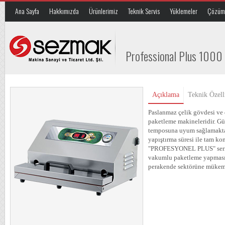
Ana Sayfa
Hakkımızda
Ürünlerimiz
Teknik Servis
Yüklemeler
Çözüm 
Professional Plus 1000
Açıklama
Teknik Özell
Paslanmaz çelik gövdesi ve 
paketleme makineleridir. Gü
temposuna uyum sağlamakta 
yapıştırma süresi ile tam ko
"PROFESYONEL PLUS" serisi,
vakumlu paketleme yapması il
perakende sektörüne mükem