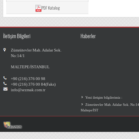
PDF Katalog
İletişim Bilgileri
Haberler
Zümrütevler Mah. Adalar Sok.
No:14/1
MALTEPE/İSTANBUL
+90 (216) 376 00 98
+90 (216) 376 00 84(Faks)
info@sezmak.com.tr
Yeni iletişim bilgilerimiz :
Zümrütevler Mah. Adalar Sok. No:14
Maltepe/İST
İlginize teşekkür ederiz...