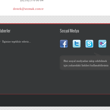
(0216) 376 00 84
destek@sezmak.com.tr
Yeni iletişim bilgilerimiz :
Zümrütevler Mah. Adalar Sok. No:14/1
Haberler
Sosyal Medya
altepe/İST
İlginize teşekkür ederiz...
Bizi sosyal medyadan takip edebilmek
için yukarıdaki linkleri kullanabilirsiniz