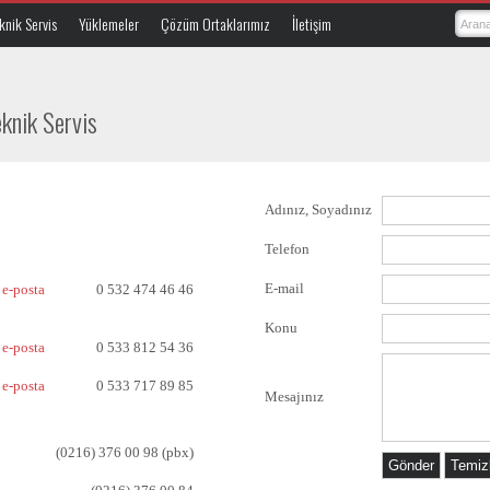
knik Servis
Yüklemeler
Çözüm Ortaklarımız
İletişim
eknik Servis
Adınız, Soyadınız
Telefon
E-mail
e-posta
0 532 474 46 46
Konu
e-posta
0 533 812 54 36
e-posta
0 533 717 89 85
Mesajınız
(0216) 376 00 98 (pbx)