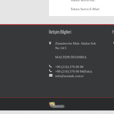
Teknis Servis Fax:
Teknis Servis E-Mail:
İletişim Bilgileri
M
Zümrütevler Mah. Adalar Sok.
No:14/1
MALTEPE/İSTANBUL
+90 (216) 376 00 98
+90 (216) 376 00 84(Faks)
info@sezmak.com.tr