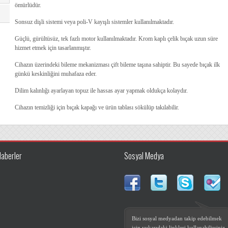
ömürlüdür.
Sonsuz dişli sistemi veya poli-V kayışlı sistemler kullanılmaktadır.
Güçlü, gürültüsüz, tek fazlı motor kullanılmaktadır. Krom kaplı çelik bıçak uzun süre
hizmet etmek için tasarlanmıştır.
Cihazın üzerindeki bileme mekanizması çift bileme taşına sahiptir. Bu sayede bıçak ilk
günkü keskinliğini muhafaza eder.
Dilim kalınlığı ayarlayan topuz ile hassas ayar yapmak oldukça kolaydır.
Cihazın temizliği için bıçak kapağı ve ürün tablası sökülüp takılabilir.
Haberler
Sosyal Medya
Bizi sosyal medyadan takip edebilmek
için yukarıdaki linkleri kullanabilirsiniz