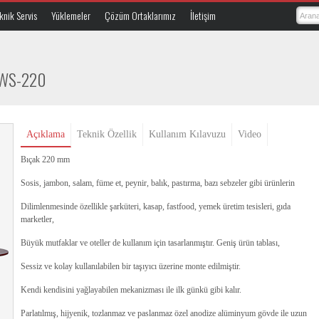
knik Servis
Yüklemeler
Çözüm Ortaklarımız
İletişim
WS-220
Açıklama
Teknik Özellik
Kullanım Kılavuzu
Video
Bıçak 220 mm
Sosis, jambon, salam, füme et, peynir, balık, pastırma, bazı sebzeler gibi ürünlerin
Dilimlenmesinde özellikle şarküteri, kasap, fastfood, yemek üretim tesisleri, gıda
marketler,
Büyük mutfaklar ve oteller de kullanım için tasarlanmıştır. Geniş ürün tablası,
Sessiz ve kolay kullanılabilen bir taşıyıcı üzerine monte edilmiştir.
Kendi kendisini yağlayabilen mekanizması ile ilk günkü gibi kalır.
Parlatılmış, hijyenik, tozlanmaz ve paslanmaz özel anodize alüminyum gövde ile uzun