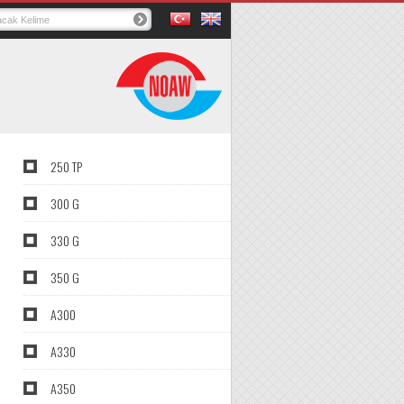
250 TP
300 G
330 G
350 G
A300
A330
A350